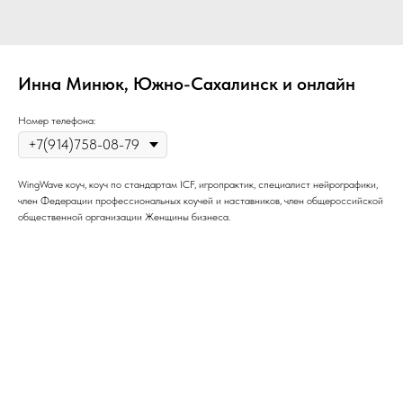
Инна Минюк, Южно-Сахалинск и онлайн
Номер телефона:
WingWave коуч, коуч по стандартам IСF, игропрактик, специалист нейрографики,
член Федерации профессиональных коучей и наставников, член общероссийской
общественной организации Женщины бизнеса.