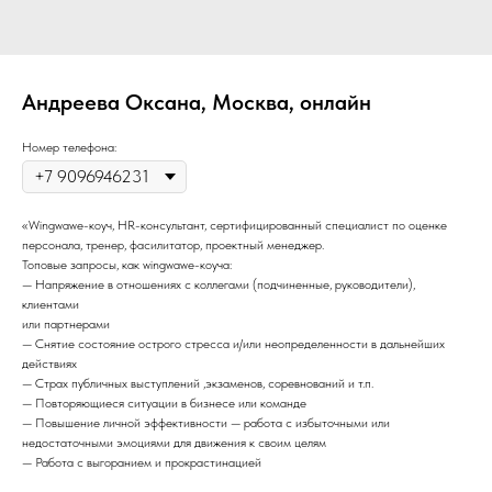
Андреева Оксана, Москва, онлайн
Номер телефона:
«Wingwawe-коуч, HR-консультант, сертифицированный специалист по оценке
персонала, тренер, фасилитатор, проектный менеджер.
Топовые запросы, как wingwawe-коуча:
— Напряжение в отношениях с коллегами (подчиненные, руководители),
клиентами
или партнерами ⠀
— Снятие состояние острого стресса и/или неопределенности в дальнейших
действиях
— Страх публичных выступлений ,экзаменов, соревнований и т.п.
— Повторяющиеся ситуации в бизнесе или команде
— Повышение личной эффективности — работа с избыточными или
недостаточными эмоциями для движения к своим целям
— Работа с выгоранием и прокрастинацией