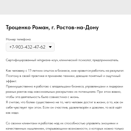
Троценко Роман, г. Ростов-на-Дону
Номер телефона:
Сертифицированный wingwave-коуч, клинический психолог, предприниматель.
Как человеку с 17-летним опытом в бизнесе, мне нравится работать на результат.
Поэтому в своей практике я применяю техники, дающие понятный и ощутимый
эффект.
Преимущественно я работаю с владельцами бизнеса, управленцами и лидерами
разных рангов над максимальным раскрытием их потенциала. При этом важно,
чтобы эта деятельность была совместима с жизнь.
Я считаю, что более существенно не то, чего человек достиг в жизни, а то, как он
себя чувствует при этом. Если он счастлив, удовлетворён и доволен, то всё идёт
как надо.
Со своими клиентами я работаю над их способностью управлять эмоциями и
качественным мышлением, открывающими возможности, о которых можно только